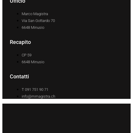
Ufficio
Marco Magistra
Via San Gottardo 70
6648 Minusio
Recapito
CP 59
6648 Minusio
Contatti
T 091 751 90 71
info@mmagistra.ch